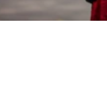
NOVO NORDISK UNITED
روابط مفيدة
ARAB EMIRATES
اتصل بنا
PO Box 505052, Building 64,
עזרה למטופל
Block A, 5th floor, Office 4001 -
4004 Dubai, United Arab
Emirates
Phone: +971 44533200
Disclaimer statement
Warning!
تابعنا
مكاتب أخرى
LinkedIn
تحديد البلد
YouTube
Facebook
أوافق
Ok
X (Twitter)